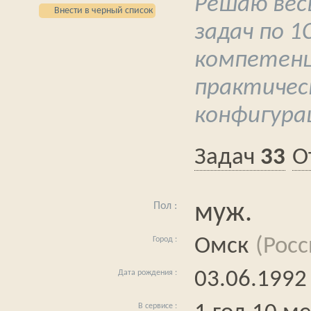
Решаю вес
Внести в черный список
задач по 1
компетен
практическ
конфигура
33
муж.
Омск
(Росс
03.06.1992