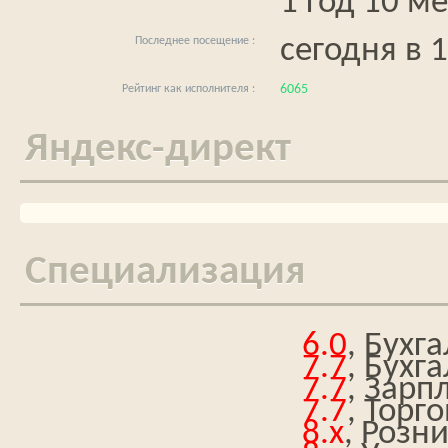
1 год 10 ме
сегодня в 
6065
Яндекс-директ
Специализация
6.0
, Бухг
7.7
, Бухг
7.7
, Зарп
7.7
, Торг
8.x
, Розн