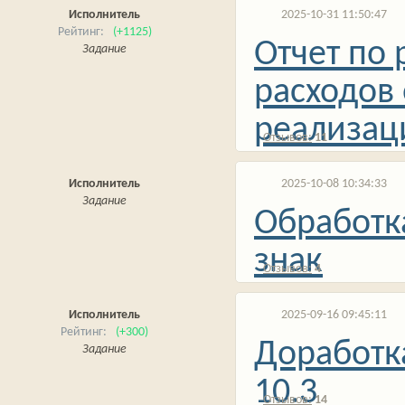
Исполнитель
2025-10-31 11:50:47
(+1125)
Отчет по
Задание
расходов 
реализац
11
Исполнитель
2025-10-08 10:34:33
Задание
Обработк
знак
4
Исполнитель
2025-09-16 09:45:11
(+300)
Доработк
Задание
10.3
14