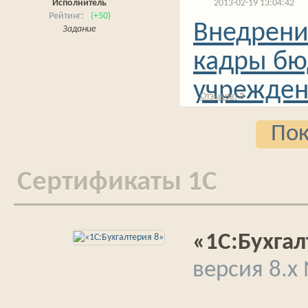
Исполнитель
2013-02-19 13:04:42
(+50)
Внедрени
Задание
кадры бю
учрежден
3
Пок
Cертификаты 1С
«1С:Бухгал
версия 8.x