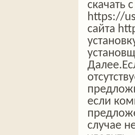
скачать с
https://u
сайта htt
установк
установщ
Далее.Ес
отсутству
предложи
если ком
предложе
случае н