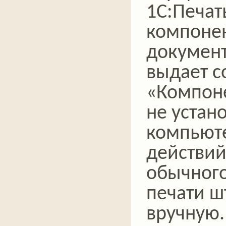
1C:Печат
компонен
документ
выдает 
«Компоне
не устан
компьюте
действий
обычног
печати ш
вручную