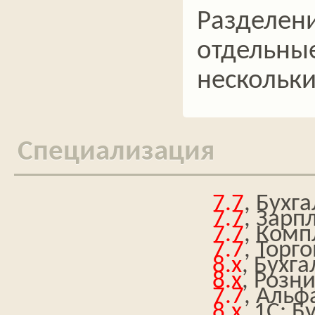
Разделени
отдельны
нескольки
Специализация
7.7
, Бухг
7.7
, Зарп
7.7
, Комп
7.7
, Торг
8.x
, Бухг
8.x
, Розн
7.7
, Альф
8.x
, 1С: 