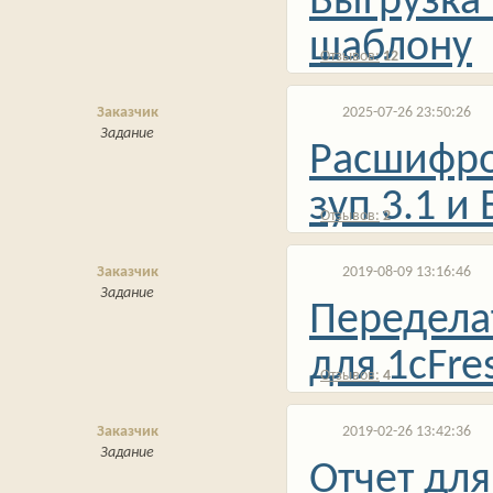
Выгрузка 
шаблону
12
Заказчик
2025-07-26 23:50:26
Задание
Расшифро
зуп 3.1 и 
2
Заказчик
2019-08-09 13:16:46
Задание
Передела
для 1cFre
4
Заказчик
2019-02-26 13:42:36
Задание
Отчет для