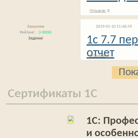
3
Заказчик
2019-01-10 11:46:59
(+3000)
1с 7.7 пе
Задание
отчет
3
Пока
Cертификаты 1С
1С: Профе
и особенн