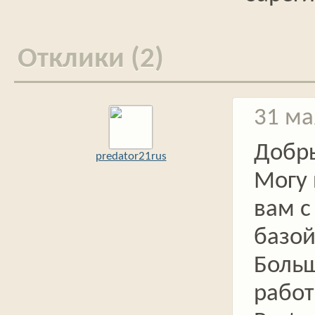
Отклики (2)
31 ма
Добр
predator21rus
Могу
вам с
базой
Боль
работ