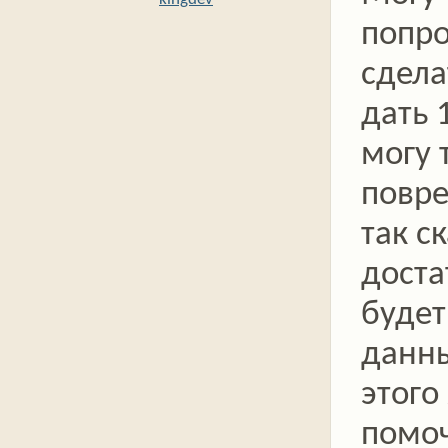
попро
сдела
дать 
могу 
повре
так с
доста
будет
данн
этого
помоч