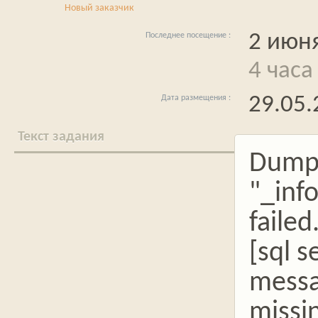
Новый заказчик
2 июня
4 часа
29.05.
Текст задания
Dumpi
"_inf
failed
[sql s
messa
missi