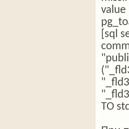
value
pg_to
[sql 
comm
"publ
("_fl
"_fld
"_fld
TO st