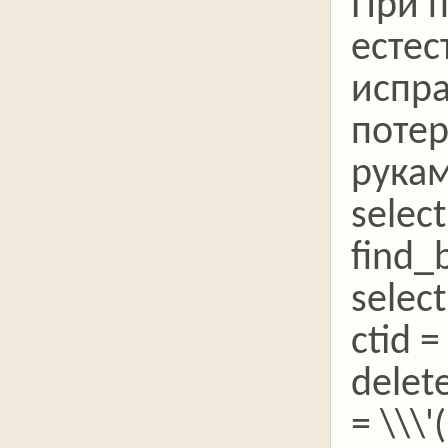
При п
естес
испра
потер
рукам
select
find_
selec
ctid =
delet
= \\\'