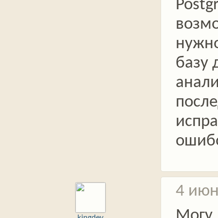
Postg
возм
нужно
базу 
анали
посл
испр
ошиб
4 июн
Могу
kingdev