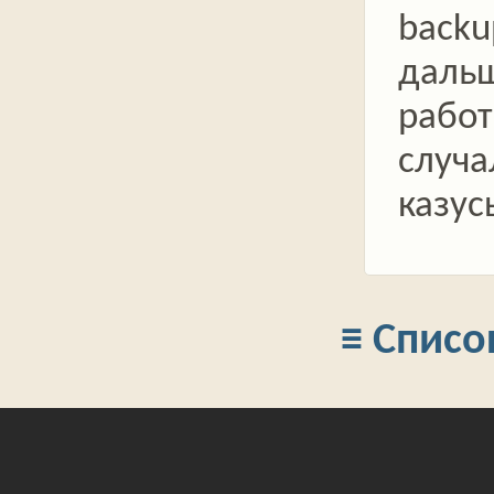
backu
даль
работ
случа
казус
≡ Списо