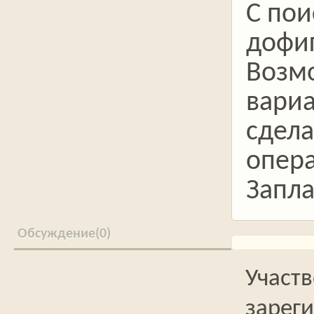
С пои
дофиг
Возмо
вариа
сдела
опера
Запла
0