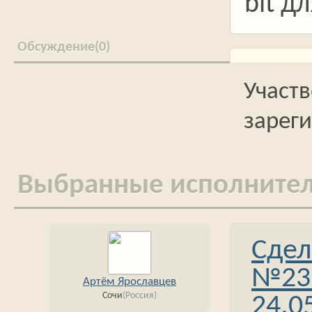
bit д
0
Выбранные исполните
Сдел
№23
Артём Ярославцев
Сочи
(Россия)
24.0