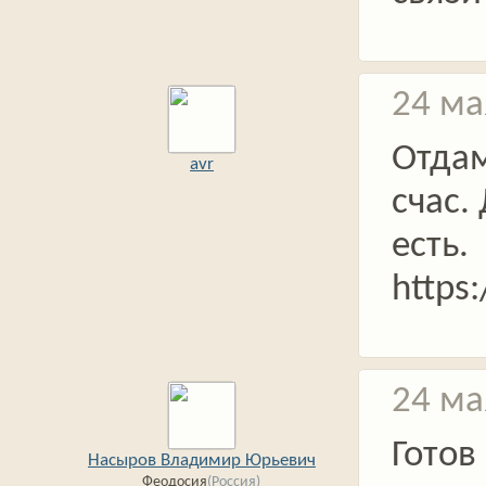
24 ма
Отда
avr
счас.
есть.
https
24 ма
Готов
Насыров Владимир Юрьевич
Феодосия
(Россия)