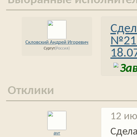
Выбранные исполните
Сдел
№21
Скловский Андрей Игоревич
Сургут
(Россия)
18.0
За
Отклики
12 ию
Сдел
avr