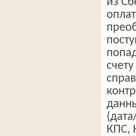
из Сб
оплат
преоб
посту
попад
счету
справ
контр
данн
(дата
КПС, 