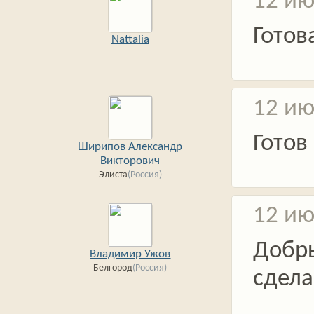
12 ию
Готов
Nattalia
12 ию
Готов
Ширипов Александр
Викторович
Элиста
(Россия)
12 ию
Добр
Владимир Ужов
Белгород
(Россия)
сдела