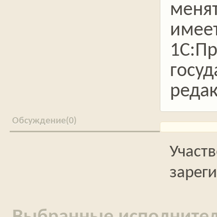
менят
имеет
1С:Пр
госуд
редак
0