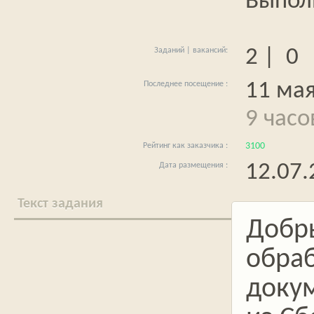
Выпол
2 | 0
11 мая
9 часо
3100
12.07.
Текст задания
Добр
обраб
докум