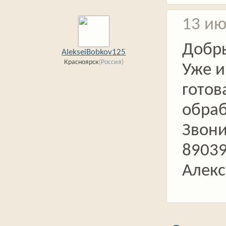
13 ию
Добр
AlekseiBobkov125
Красноярск
(Россия)
Уже и
готов
обраб
Звони
8903
Алекс