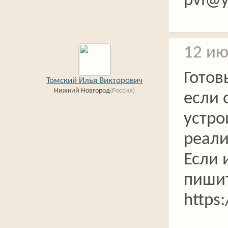
pvi@y
12 ию
Готов
Томский Илья Викторович
Нижний Новгород
(Россия)
если 
устро
реали
Если 
пишит
https