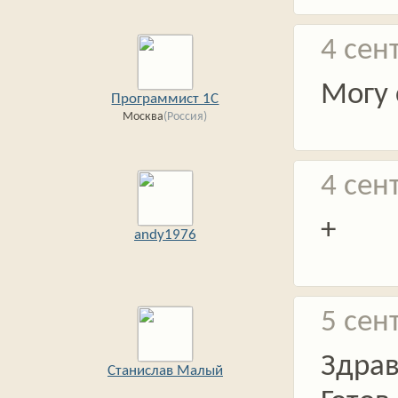
4 сен
Могу 
Программист 1С
Москва
(Россия)
4 сен
+
andy1976
5 сен
Здрав
Станислав Малый