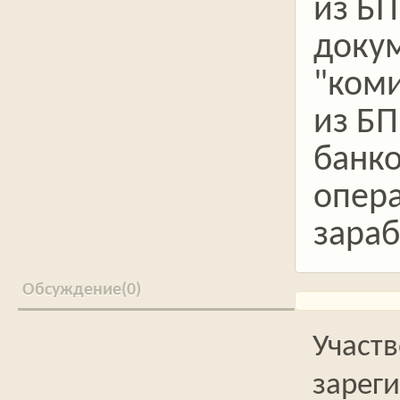
из БП
доку
"коми
из БП
банко
опер
зараб
0