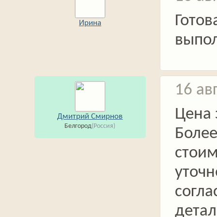
Готов
Ирина
выпо
16 ав
Цена 
Дмитрий Смирнов
Белгород
(Россия)
Более
стоим
уточн
согла
детал