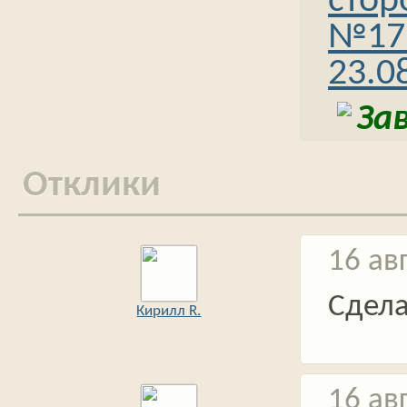
стор
№17
23.0
За
Отклики
16 ав
Сдел
Кирилл R.
16 ав