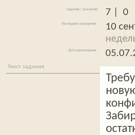
7 | 0
10 сен
недель
05.07.
Текст задания
Требу
новую
конфи
Забир
остат