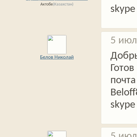
Актобе
(Казахстан)
skype 
5 июл
Добр
Белов Николай
Готов
почта
Belof
skype
5 июл