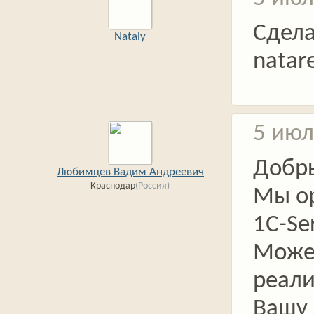
Сдел
Nataly
natar
5 июл
Добры
Любимцев Вадим Андреевич
Краснодар
(Россия)
Мы о
1С-Ser
Мож
реали
Вашу 