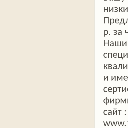
низки
Пред
р. за 
Наши
спец
квал
и им
серт
фирм
сайт :
www.1