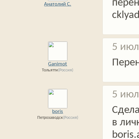
перен
Анатолий С.
cklya
5 июл
Пере
Ganimot
Тольятти
(Россия)
5 июл
Сдел
boris
Петрозаводск
(Россия)
в лич
boris