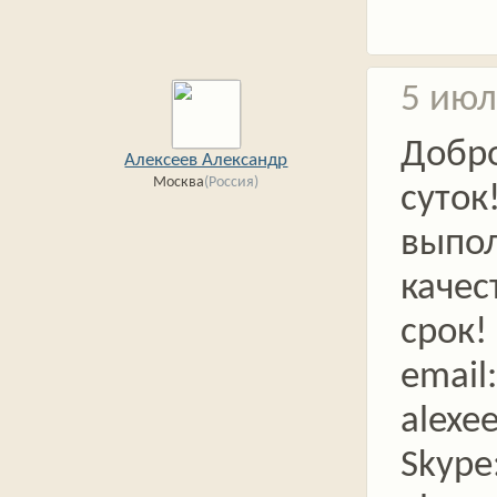
5 июл
Добр
Алексеев Александр
Москва
(Россия)
суток
выпо
качес
срок!
email:
alexe
Skype